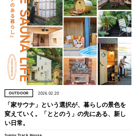
2026.02.20
OUTDOOR
「家サウナ」と​いう​選択が、​暮らしの​景色を​
変えていく。「​ととのう」の​先に​ある、​新し
い​日常。
Sunny Track House