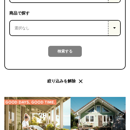
PROJECT
WHAT’S
商品で探す
LIFE
LABEL
ライフレー
検索する
つ
い
て
も
っ
はい
いいえ
絞り込みを解除
会社概
要
企業の
方へ
お問い
合わせ