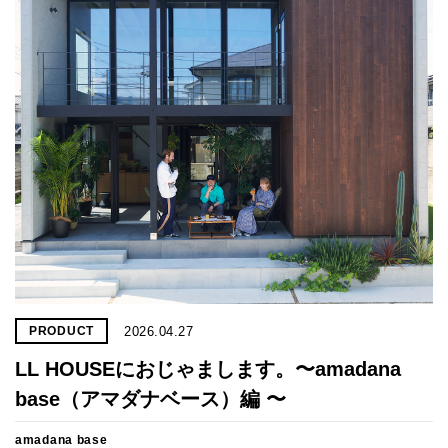
プライ
バシー
ポリシ
ー
採用情
報
2026.04.27
PRODUCT
LL HOUSEにおじゃまします。〜amadana
base（アマダナベース）編 〜
amadana base