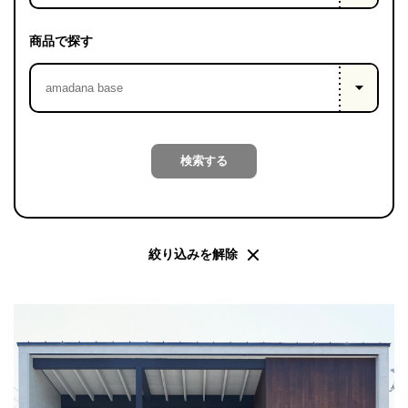
PROJECT
WHAT’S
商品で探す
LIFE
LABEL
ライフレー
検索する
つ
い
て
も
っ
はい
いいえ
絞り込みを解除
会社概
要
企業の
方へ
お問い
合わせ