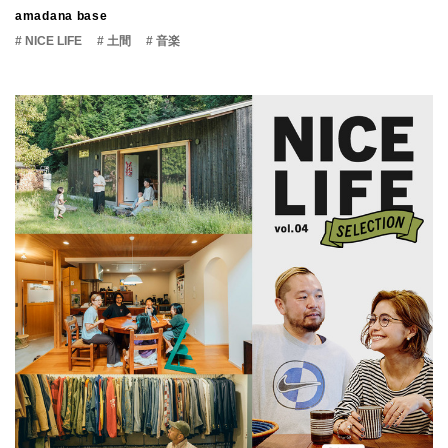
amadana base
# NICE LIFE
# 土間
# 音楽