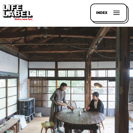
INDEX
記事を
探す
LL
MAGAZIN
HOUSE
LINE-
UP