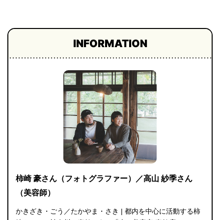
プライ
バシー
ポリシ
ー
INFORMATION
採用情
報
柿崎 豪さん（フォトグラファー）／高山 紗季さん
（美容師）
かきざき・ごう／たかやま・さき | 都内を中心に活動する柿