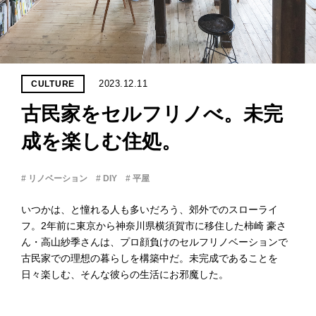
PROJECT
WHAT’S
LIFE
LABEL
2023.12.11
CULTURE
古民家をセルフリノべ。未完
ライフレー
つ
い
て
も
っ
成を楽しむ住処。
はい
# リノベーション
# DIY
# 平屋
いいえ
いつかは、と憧れる人も多いだろう、郊外でのスローライ
フ。2年前に東京から神奈川県横須賀市に移住した柿崎 豪さ
ん・高山紗季さんは、プロ顔負けのセルフリノベーションで
会社概
要
古民家での理想の暮らしを構築中だ。未完成であることを
日々楽しむ、そんな彼らの生活にお邪魔した。
企業の
方へ
お問い
合わせ