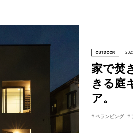
202
OUTDOOR
家で焚
きる庭
ア。
# ベランピング
#