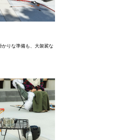
掛かりな準備も、大袈裟な