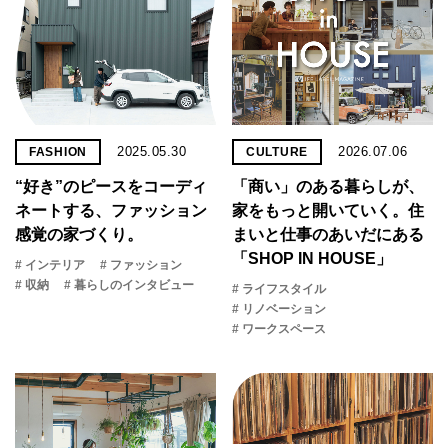
2025.05.30
2026.07.06
FASHION
CULTURE
“好き”のピースをコーディ
「商い」の​ある​暮らしが、​
ネートする、ファッション
家を​もっと​開いていく。​住
感覚の家づくり。
まいと​仕事の​あいだに​ある​
「SHOP IN HOUSE」
# インテリア
# ファッション
# 収納
# 暮らしのインタビュー
# ライフスタイル
# リノベーション
# ワークスペース