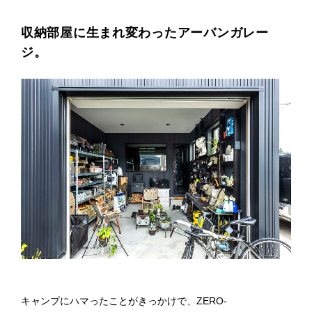
プライ
バシー
収納部屋に生まれ変わったアーバンガレー
ポリシ
ー
ジ。
採用情
報
キャンプにハマったことがきっかけで、ZERO-