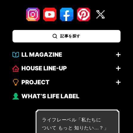
記事を探す
LL MAGAZINE
HOUSE LINE-UP
PROJECT
WHAT’S LIFE LABEL
ライフレーベル「
私
た
ち
に
つ
い
て
も
っ
と
知
り
た
い
…
？
」