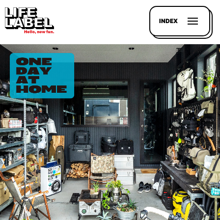
INDEX
記事を
探す
LL
MAGAZIN
HOUSE
LINE-
UP