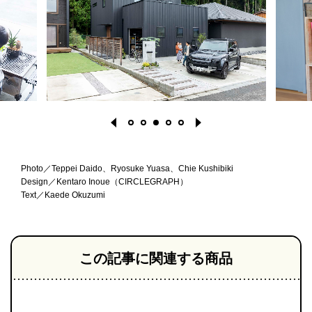
Photo／Teppei Daido、Ryosuke Yuasa、Chie Kushibiki
Design／Kentaro Inoue（CIRCLEGRAPH）
Text／Kaede Okuzumi
1
2
3
4
5
この記事に関連する商品