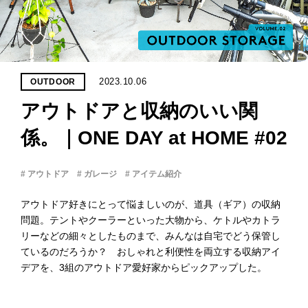
PROJECT
WHAT’S
LIFE
LABEL
2023.10.06
OUTDOOR
アウトドアと収納のいい関
ライフレー
つ
い
て
も
っ
係。｜ONE DAY at HOME #02
はい
# アウトドア
# ガレージ
# アイテム紹介
いいえ
アウトドア好きにとって悩ましいのが、道具（ギア）の収納
問題。テントやクーラーといった大物から、ケトルやカトラ
リーなどの細々としたものまで、みんなは自宅でどう保管し
会社概
要
ているのだろうか？ おしゃれと利便性を両立する収納アイ
デアを、3組のアウトドア愛好家からピックアップした。
企業の
方へ
お問い
合わせ