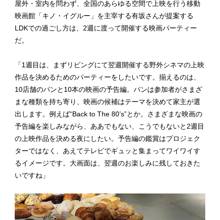
屋外・室内を問わず、全国のあらゆる空間で上映を行う移動
映画館「キノ・イグルー」を主宰する有坂さんが提案する
LDKでの過ごし方は、2週に渡って開催する映画パーティー
だ。
「1週目は、まずリビングにて翌週開催する野外シネマの上映
作品を決めるためのパーティーをしたいです。揃えるのは、
10店舗のパンと10本の映画の予告編。パンは参加者がさまざ
まな種類を持ち寄り、映画の候補はテーマを決めて家主が選
出します。例えば“Back to The 80’s”とか。さまざまな映画の
予告編を楽しみながら、ああでもない、こうでもないと2週目
の上映作品を決める夜にしたい。予告編の鑑賞はプロジェク
ターではなく、あえてテレビでギュッと集まってワイワイす
るイメージです。大画面は、翌週のお楽しみに残しておきた
いですね」