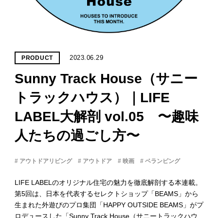
PROJECT
WHAT’S
LIFE
LABEL
2023.06.29
PRODUCT
Sunny Track House（サニー
ライフレー
つ
い
て
も
っ
トラックハウス）｜LIFE
LABEL大解剖 vol.05 〜趣味
はい
いいえ
人たちの過ごし方〜
# アウトドアリビング
# アウトドア
# 映画
# ベランピング
会社概
要
LIFE LABELのオリジナル住宅の魅力を徹底解剖する本連載。
企業の
第5回は、日本を代表するセレクトショップ「BEAMS」から
方へ
生まれた外遊びのプロ集団「HAPPY OUTSIDE BEAMS」がプ
お問い
ロデュースした「Sunny Track House（サニートラックハウ
合わせ