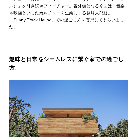
ス）」を引き続きフィーチャー。番外編となる今回は、音楽
プライ
バシー
や映画といったカルチャーを生業にする趣味人2組に、
ポリシ
「Sunny Track House」での過ごし方を妄想してもらいまし
ー
た。
採用情
報
趣味と日常をシームレスに繋ぐ家での過ごし
方。