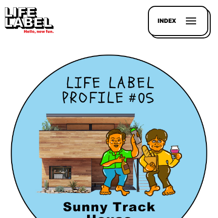
INDEX
記事を
探す
LL
MAGAZIN
HOUSE
LINE-
UP