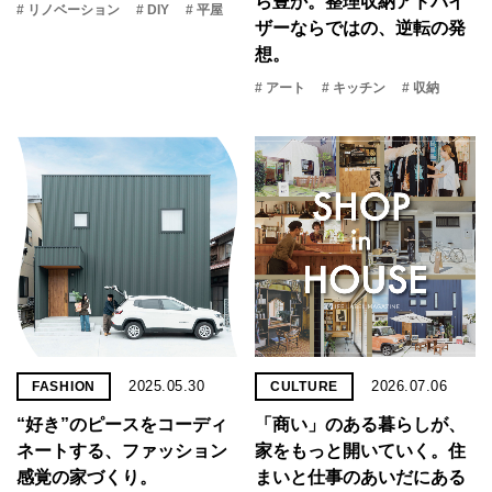
ら豊か。整理収納アドバイ
# リノベーション
# DIY
# 平屋
ザーならではの、逆転の発
想。
# アート
# キッチン
# 収納
2025.05.30
2026.07.06
FASHION
CULTURE
“好き”のピースをコーディ
「商い」の​ある​暮らしが、​
ネートする、ファッション
家を​もっと​開いていく。​住
感覚の家づくり。
まいと​仕事の​あいだに​ある​