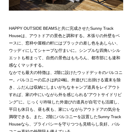
HAPPY OUTSIDE BEAMSと共に完成させたSunny Track
Houseは、アウトドアの景色と調和する。木張りの外壁をベ
ースに、窓枠や屋根の軒にはブラックの差し色をあしらい、
ウッディにしてシャープな佇まいに。シンプルな四角いシル
エットも相まって、自然の景色はもちろん、都市部にも違和
感なくマッチする。
なかでも最大の特徴は、2階に設けたウッドデッキのバルコニ
ー。バルコニーの広さは約24帖。外遊びに出掛ける週末を除
き、ふだんは収納にしまいがちなキャンプ道具をレイアウト
すれば、家の中にいながら外を感じられる“アウトサイドリビ
ング ”に。じっくり吟味した外遊びの道具が自宅でも活躍し、
平日も休日も、昼も夜も、家にいながらアウトドアの気分を
満喫できる。また、2階にバルコニーを設置したSunny Track
Houseなら、プライバシーを守りつつも見晴らし良好。バル
コニー直結の外階段も備えている。