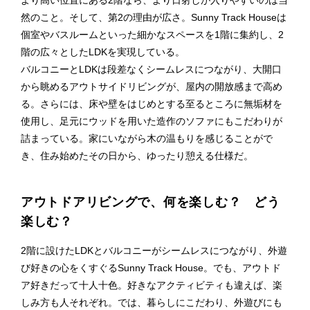
然のこと。そして、第2の理由が広さ。Sunny Track Houseは
個室やバスルームといった細かなスペースを1階に集約し、2
階の広々としたLDKを実現している。
バルコニーとLDKは段差なくシームレスにつながり、大開口
から眺めるアウトサイドリビングが、屋内の開放感まで高め
る。さらには、床や壁をはじめとする至るところに無垢材を
使用し、足元にウッドを用いた造作のソファにもこだわりが
詰まっている。家にいながら木の温もりを感じることがで
き、住み始めたその日から、ゆったり憩える仕様だ。
アウトドアリビングで、何を楽しむ？ どう
楽しむ？
2階に設けたLDKとバルコニーがシームレスにつながり、外遊
び好きの心をくすぐるSunny Track House。でも、アウトド
ア好きだって十人十色。好きなアクティビティも違えば、楽
しみ方も人それぞれ。では、暮らしにこだわり、外遊びにも