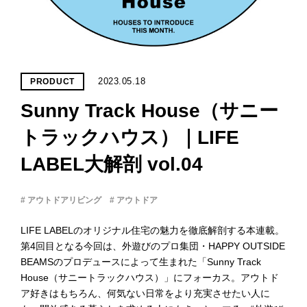
PROJECT
WHAT’S
LIFE
LABEL
2023.05.18
PRODUCT
Sunny Track House（サニー
ライフレー
つ
い
て
も
っ
トラックハウス）｜LIFE
LABEL大解剖 vol.04
はい
いいえ
# アウトドアリビング
# アウトドア
LIFE LABELのオリジナル住宅の魅力を徹底解剖する本連載。
会社概
第4回目となる今回は、外遊びのプロ集団・HAPPY OUTSIDE
要
BEAMSのプロデュースによって生まれた「Sunny Track
企業の
House（サニートラックハウス）」にフォーカス。アウトド
方へ
ア好きはもちろん、何気ない日常をより充実させたい人に
お問い
合わせ