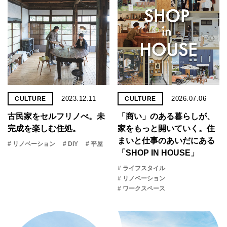
2023.12.11
2026.07.06
CULTURE
CULTURE
古民家をセルフリノべ。未
「商い」の​ある​暮らしが、​
完成を楽しむ住処。
家を​もっと​開いていく。​住
まいと​仕事の​あいだに​ある​
# リノベーション
# DIY
# 平屋
「SHOP IN HOUSE」
# ライフスタイル
# リノベーション
# ワークスペース