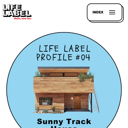
INDEX
記事を
探す
LL
MAGAZIN
HOUSE
LINE-
UP