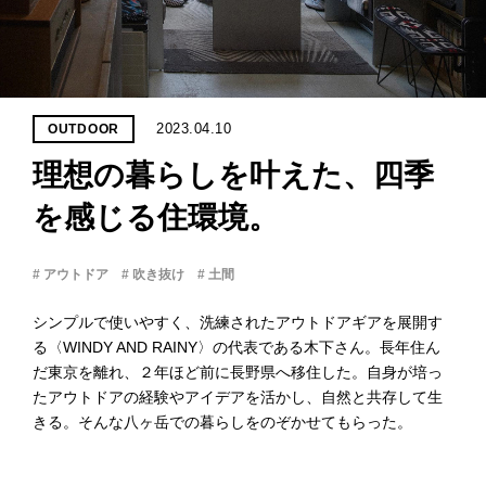
PROJECT
WHAT’S
LIFE
LABEL
2023.04.10
OUTDOOR
理想の暮らしを叶えた、四季
ライフレー
つ
い
て
も
っ
を感じる住環境。
はい
# アウトドア
# 吹き抜け
# 土間
いいえ
シンプルで使いやすく、洗練されたアウトドアギアを展開す
る〈WINDY AND RAINY〉の代表である木下さん。長年住ん
だ東京を離れ、２年ほど前に長野県へ移住した。自身が培っ
会社概
要
たアウトドアの経験やアイデアを活かし、自然と共存して生
きる。そんな八ヶ岳での暮らしをのぞかせてもらった。
企業の
方へ
お問い
合わせ