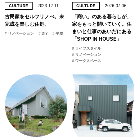
2023.12.11
2026.07.06
CULTURE
CULTURE
古民家をセルフリノべ。未
「商い」の​ある​暮らしが、​
完成を楽しむ住処。
家を​もっと​開いていく。​住
まいと​仕事の​あいだに​ある​
# リノベーション
# DIY
# 平屋
「SHOP IN HOUSE」
# ライフスタイル
# リノベーション
# ワークスペース