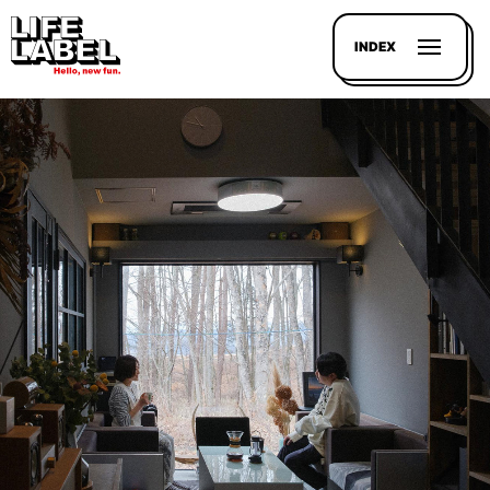
INDEX
記事を
探す
LL
MAGAZIN
HOUSE
LINE-
UP