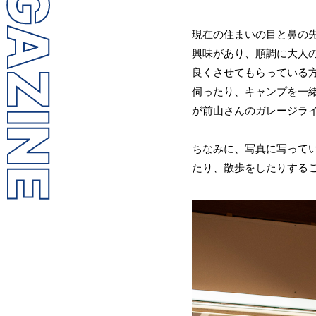
LL MAGAZINE
現在の住まいの目と鼻の
興味があり、順調に大人
良くさせてもらっている
伺ったり、キャンプを一
が前山さんのガレージラ
ちなみに、写真に写って
たり、散歩をしたりする