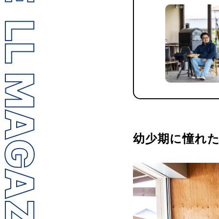
LL MAGAZINE
幼少期に憧れ