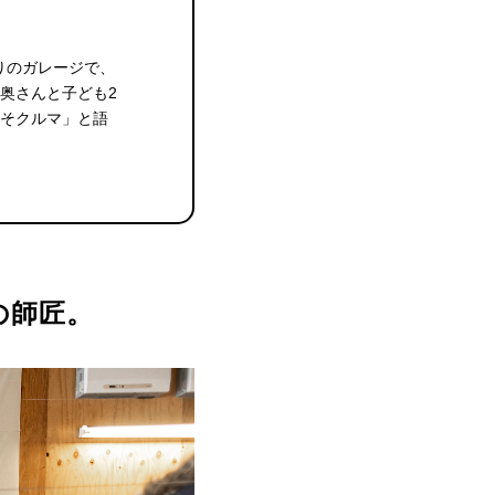
りのガレージで、
奥さんと子ども2
こそクルマ」と語
の師匠。